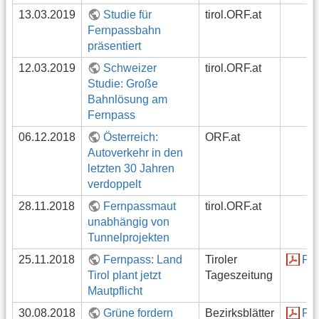
13.03.2019
Studie für
tirol.ORF.at
Fernpassbahn
präsentiert
12.03.2019
Schweizer
tirol.ORF.at
Studie: Große
Bahnlösung am
Fernpass
06.12.2018
Österreich:
ORF.at
Autoverkehr in den
letzten 30 Jahren
verdoppelt
28.11.2018
Fernpassmaut
tirol.ORF.at
unabhängig von
Tunnelprojekten
25.11.2018
Fernpass: Land
Tiroler
PD
Tirol plant jetzt
Tageszeitung
Mautpflicht
30.08.2018
Grüne fordern
Bezirksblätter
PD