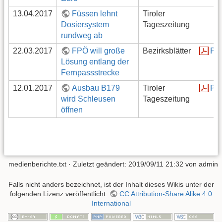
13.04.2017
Füssen lehnt
Tiroler
Dosiersystem
Tageszeitung
rundweg ab
22.03.2017
FPÖ will große
Bezirksblätter
PD
Lösung entlang der
Fernpassstrecke
12.01.2017
Ausbau B179
Tiroler
PD
wird Schleusen
Tageszeitung
öffnen
medienberichte.txt
· Zuletzt geändert:
2019/09/11 21:32
von
admin
Falls nicht anders bezeichnet, ist der Inhalt dieses Wikis unter der
folgenden Lizenz veröffentlicht:
CC Attribution-Share Alike 4.0
International