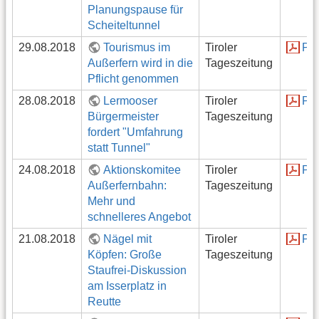
Planungspause für
Scheiteltunnel
29.08.2018
Tourismus im
Tiroler
PD
Außerfern wird in die
Tageszeitung
Pflicht genommen
28.08.2018
Lermooser
Tiroler
PD
Bürgermeister
Tageszeitung
fordert "Umfahrung
statt Tunnel"
24.08.2018
Aktionskomitee
Tiroler
PD
Außerfernbahn:
Tageszeitung
Mehr und
schnelleres Angebot
21.08.2018
Nägel mit
Tiroler
PD
Köpfen: Große
Tageszeitung
Staufrei-Diskussion
am Isserplatz in
Reutte