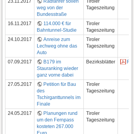
23.11.2017
Radfahrer sollen
Tiroler
weg von der
Tageszeitung
Bundesstraße
16.11.2017
114.000 € für
Tiroler
Bahntunnel-Studie
Tageszeitung
24.10.2017
Anreise zum
Tiroler
Lechweg ohne das
Tageszeitung
Auto
07.09.2017
B179 im
Bezirksblätter
PD
Stauranking wieder
ganz vorne dabei
27.05.2017
Petition für Bau
Tiroler
des
Tageszeitung
Tschirganttunnels im
Finale
24.05.2017
Planungen rund
Tiroler
um den Fernpass
Tageszeitung
kosteten 267.000
Euro